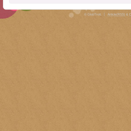
© GlobTrott.
Article(RSS)
&
C