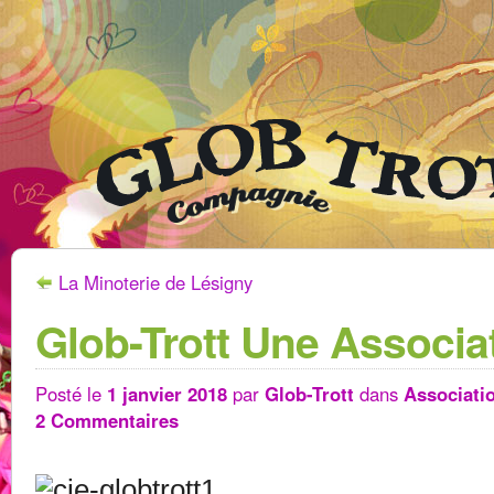
La Minoterie de Lésigny
Glob-Trott Une Associa
Posté le
1 janvier 2018
par
Glob-Trott
dans
Associati
2 Commentaires