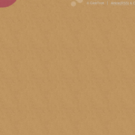
© GlobTrott.
Article(RSS)
&
C