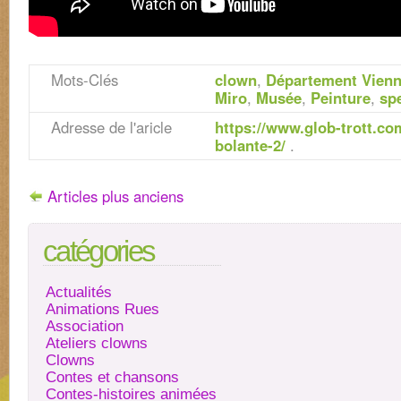
Mots-Clés
clown
,
Département Vien
Miro
,
Musée
,
Peinture
,
sp
Adresse de l'aricle
https://www.glob-trott.c
bolante-2/
.
Articles plus anciens
catégories
Actualités
Animations Rues
Association
Ateliers clowns
Clowns
Contes et chansons
Contes-histoires animées