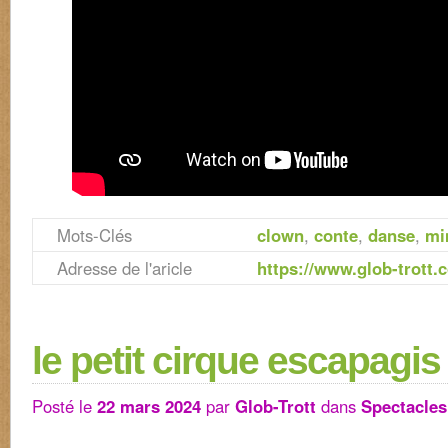
Mots-Clés
clown
,
conte
,
danse
,
mi
Adresse de l'aricle
https://www.glob-trott.
le petit cirque escapagis
Posté le
22 mars 2024
par
Glob-Trott
dans
Spectacles