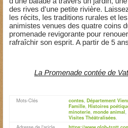
d’une balade à travers un jardin, une 
des rives d’une petite rivière. Laiss
les récits, les traditions rurales et l
animistes venues des quatre coins 
promenade revigorante pour renouer 
rafraîchir son esprit. A partir de 5 ans
La Promenade contée de Vat
Mots-Clés
contes
,
Département Vien
Famille
,
Histoires poétiqu
minoterie
,
monde animal
,
Visites Théâtralisées
.
Adresse de l'aricle
https://www.glob-trott.c