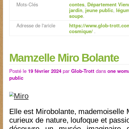
Mots-Clés
contes
,
Département Vien
jardin
,
jeune public
,
légu
soupe
.
Adresse de l'aricle
https://www.glob-trott.co
cosmique/
.
Mamzelle Miro Bolante
Posté le
19 février 2024
par
Glob-Trott
dans
one wom
public
Elle est Mirobolante, mademoiselle 
curieux de nature, loufoque et passi
découvre un musée imaginaire 