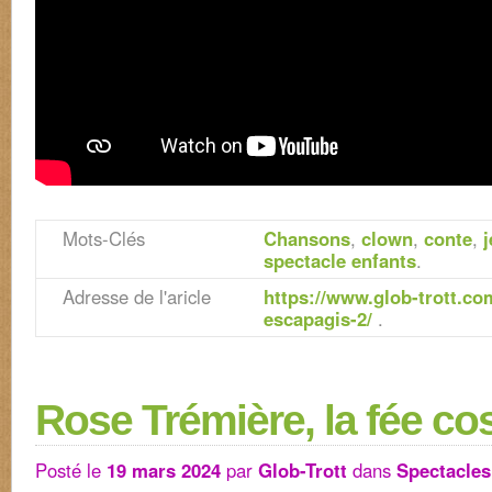
Mots-Clés
Chansons
,
clown
,
conte
,
spectacle enfants
.
Adresse de l'aricle
https://www.glob-trott.com
escapagis-2/
.
Rose Trémière, la fée c
Posté le
19 mars 2024
par
Glob-Trott
dans
Spectacles