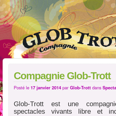
Compagnie Glob-Trott
Posté le
17 janvier 2014
par
Glob-Trott
dans
Specta
Glob-Trott est une compagni
spectacles vivants libre et i