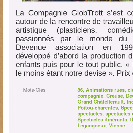
La Compagnie GlobTrott s’est co
autour de la rencontre de travaille
artistique (plasticiens, coméd
passionnés par le monde du sp
Devenue association en 199
développé d’abord la production d
enfants puis pour le tout public. «
le moins étant notre devise ». Prix d
Mots-Clés
86
,
Animations rues
,
ci
compagnie
,
Creuse
,
De
Grand Châtellerault
,
In
Poitou-charentes
,
Spect
spectacles
,
spectacles
Spectacles itinérants
,
t
Legangneux
,
Vienne
.