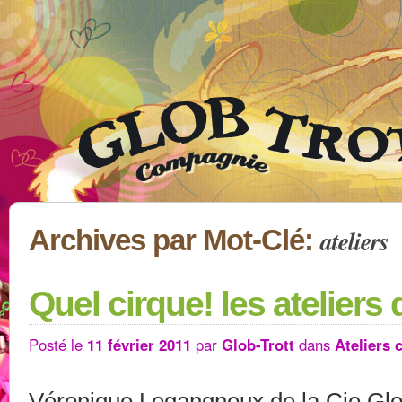
ateliers
Archives par Mot-Clé:
Quel cirque! les ateliers
Posté le
11 février 2011
par
Glob-Trott
dans
Ateliers 
Véronique Legangneux de la Cie Glo