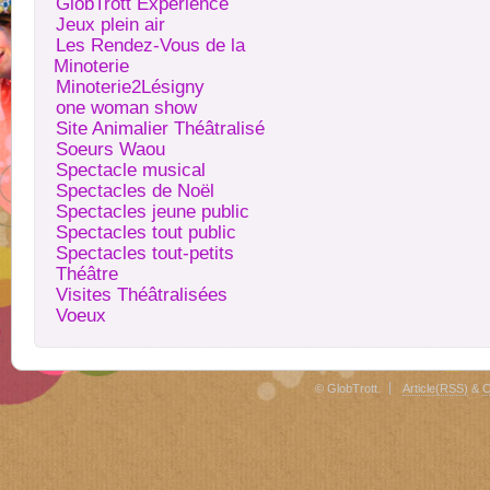
GlobTrott Expérience
Jeux plein air
Les Rendez-Vous de la
Minoterie
Minoterie2Lésigny
one woman show
Site Animalier Théâtralisé
Soeurs Waou
Spectacle musical
Spectacles de Noël
Spectacles jeune public
Spectacles tout public
Spectacles tout-petits
Théâtre
Visites Théâtralisées
Voeux
© GlobTrott.
Article(RSS)
&
C