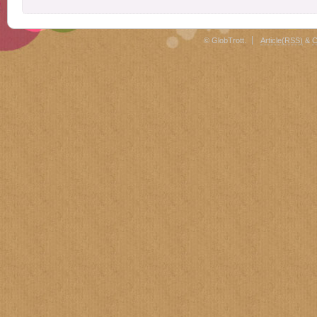
© GlobTrott.
Article(RSS)
&
C