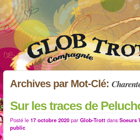
Charent
Archives par Mot-Clé:
Sur les traces de Peluc
Posté le
17 octobre 2020
par
Glob-Trott
dans
Soeurs
public