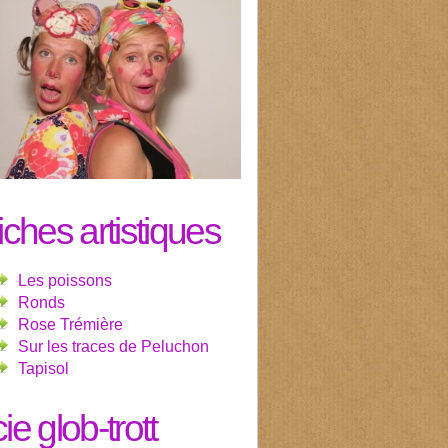
fiches artistiques
Les poissons
Ronds
Rose Trémière
Sur les traces de Peluchon
Tapisol
cie glob-trott