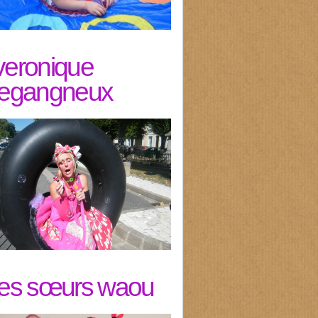
veronique
legangneux
les sœurs waou