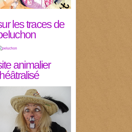
sur les traces de
peluchon
site animalier
théâtralisé