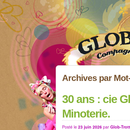
Archives par Mot
30 ans : cie Gl
Minoterie.
Posté le
23 juin 2026
par
Glob-Trot