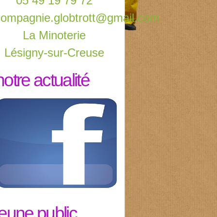
05 49 19 79 72
compagnie.globtrott@gmail.com
La Minoterie
Lésigny-sur-Creuse
notre actualité
jeune public