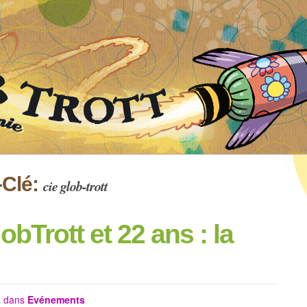
-Clé:
cie glob-trott
obTrott et 22 ans : la
t
dans
Evénements