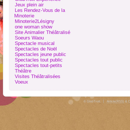
Jeux plein air
Les Rendez-Vous de la
Minoterie
Minoterie2Lésigny
one woman show
Site Animalier Théâtralisé
Soeurs Waou
Spectacle musical
Spectacles de Noël
Spectacles jeune public
Spectacles tout public
Spectacles tout-petits
Théâtre
Visites Théâtralisées
Voeux
© GlobTrott.
Article(RSS)
&
C