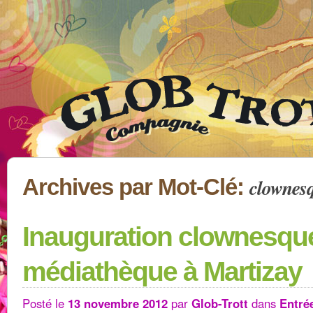
clownes
Archives par Mot-Clé:
Inauguration clownesqu
médiathèque à Martizay
Posté le
13 novembre 2012
par
Glob-Trott
dans
Entré