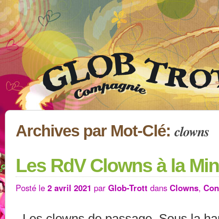
clowns
Archives par Mot-Clé:
Les RdV Clowns à la Min
Posté le
2 avril 2021
par
Glob-Trott
dans
Clowns
,
Con
Les clowns de passage. Sous la hau