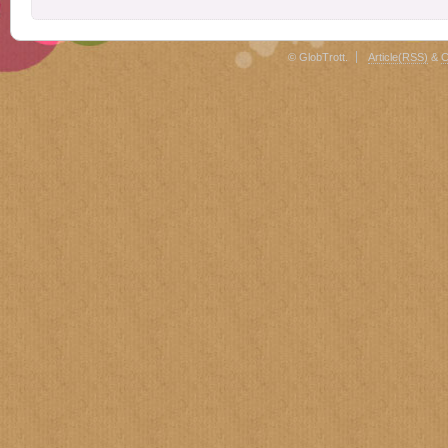
© GlobTrott.
Article(RSS)
&
C