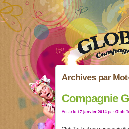
Archives par Mot
Compagnie Gl
Posté le
17 janvier 2014
par
Glob-T
Glob-Trott est une compagnie iti