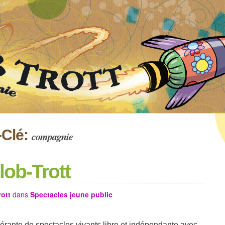
-Clé:
compagnie
ob-Trott
rott
dans
Spectacles jeune public
nérante de spectacles vivants libre et indépendante avec