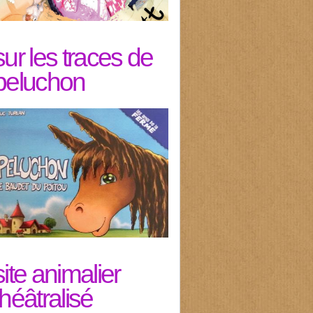
sur les traces de
peluchon
site animalier
théâtralisé