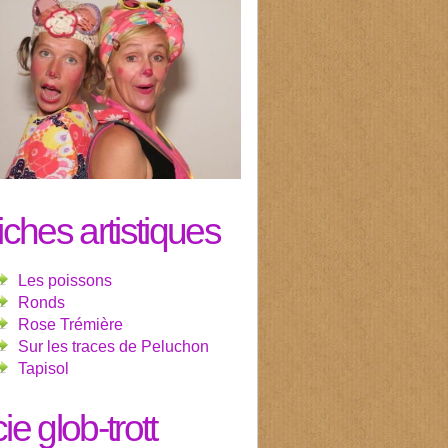
fiches artistiques
Les poissons
Ronds
Rose Trémière
Sur les traces de Peluchon
Tapisol
cie glob-trott