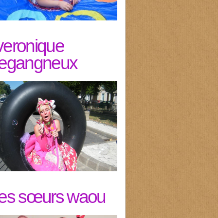
veronique
legangneux
les sœurs waou