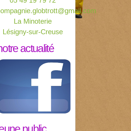
05 49 19 79 72
compagnie.globtrott@gmail.com
La Minoterie
Lésigny-sur-Creuse
notre actualité
jeune public