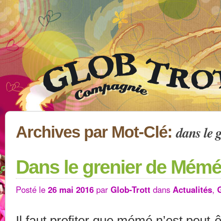
dans le 
Archives par Mot-Clé:
Dans le grenier de Mém
Posté le
26 mai 2016
par
Glob-Trott
dans
Actualités
,
Il faut profiter que mémé n’est peut-ê