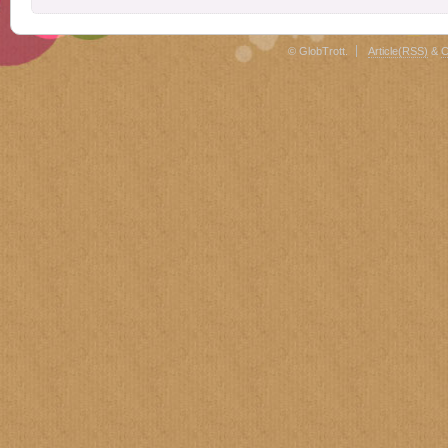
© GlobTrott.
Article(RSS)
&
C