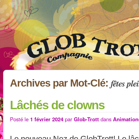
fêtes ple
Archives par Mot-Clé:
Lâchés de clowns
Posté le
1 février 2024
par
Glob-Trott
dans
Animation
Le nouveau Nez de GlobTrott! Le lâc