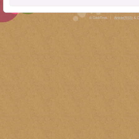
© GlobTrott.
Article(RSS)
&
C