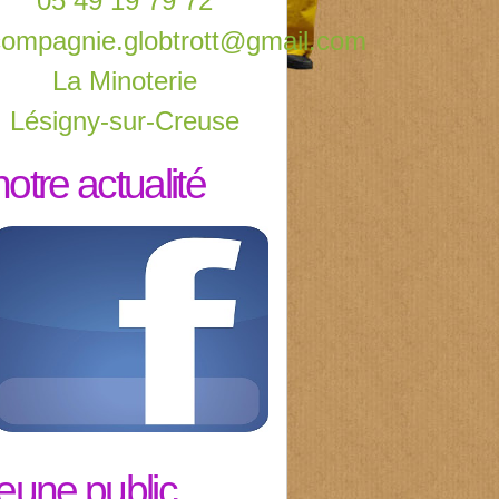
05 49 19 79 72
compagnie.globtrott@gmail.com
La Minoterie
Lésigny-sur-Creuse
notre actualité
jeune public