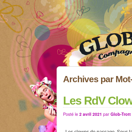
Archives par Mot
Les RdV Clown
Posté le
2 avril 2021
par
Glob-Trott
Les clowns de passage. Sous la h