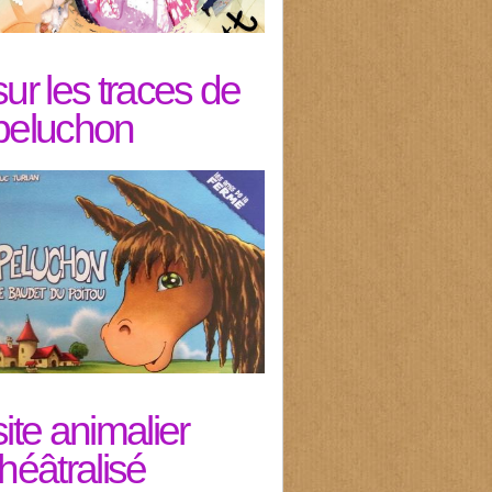
sur les traces de
peluchon
site animalier
théâtralisé