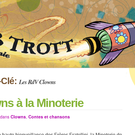
-Clé:
Les RdV Clowns
s à la Minoterie
dans
Clowns
,
Contes et chansons
aute bienveillance des Frères Fratellini, la Minoterie de