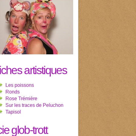
fiches artistiques
Les poissons
Ronds
Rose Trémière
Sur les traces de Peluchon
Tapisol
cie glob-trott