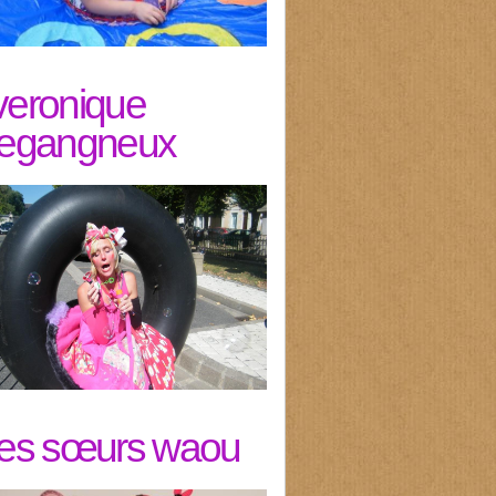
veronique
legangneux
les sœurs waou