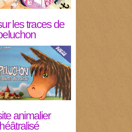
sur les traces de
peluchon
site animalier
théâtralisé