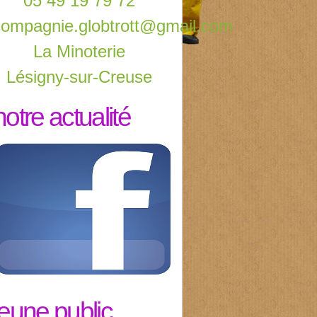
05 49 19 79 72
compagnie.globtrott@gmail.com
La Minoterie
Lésigny-sur-Creuse
notre actualité
jeune public