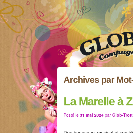
Archives par Mot
La Marelle à Z
Posté le
31 mai 2024
par
Glob-Trott
Duo burlesque, musical et contéEn