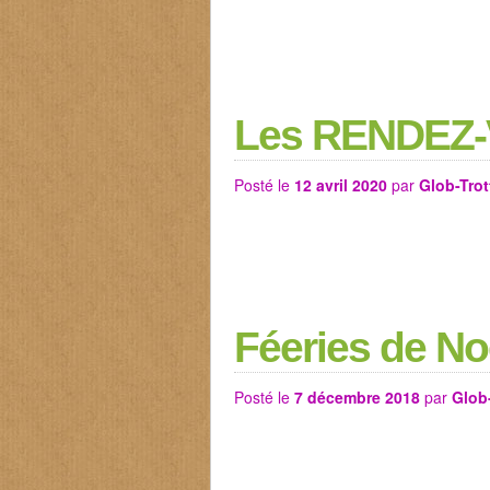
Les RENDEZ-V
Posté le
12 avril 2020
par
Glob-Trot
Féeries de No
Posté le
7 décembre 2018
par
Glob-