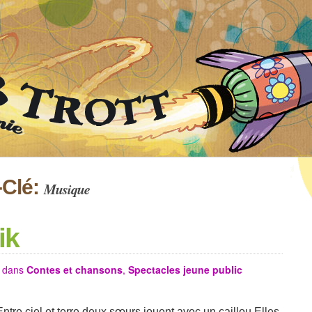
-Clé:
Musique
ik
dans
Contes et chansons
,
Spectacles jeune public
tre ciel et terre deux sœurs jouent avec un caillou.Elles