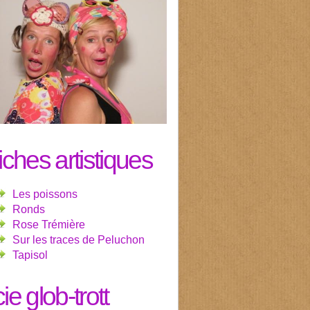
fiches artistiques
Les poissons
Ronds
Rose Trémière
Sur les traces de Peluchon
Tapisol
cie glob-trott