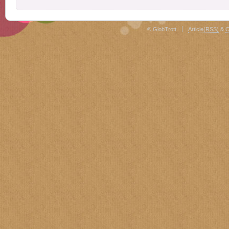
© GlobTrott.
Article(RSS)
&
C