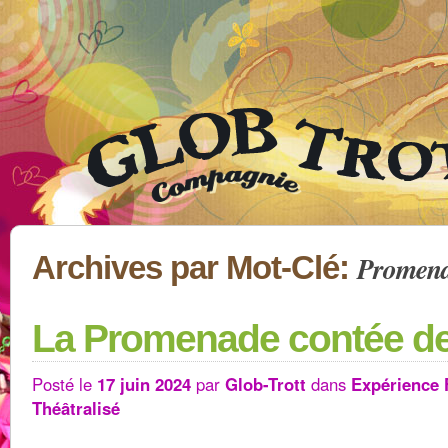
Promena
Archives par Mot-Clé:
La Promenade contée de
Posté le
17 juin 2024
par
Glob-Trott
dans
Expérience 
Théâtralisé