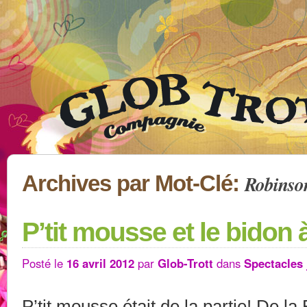
Robinso
Archives par Mot-Clé:
P’tit mousse et le bidon 
Posté le
16 avril 2012
par
Glob-Trott
dans
Spectacles 
P’tit mousse était de la partie! De la