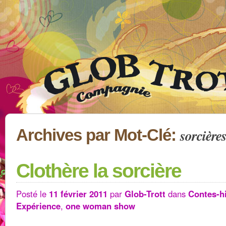
sorcière
Archives par Mot-Clé:
Clothère la sorcière
Posté le
11 février 2011
par
Glob-Trott
dans
Contes-h
Expérience
,
one woman show