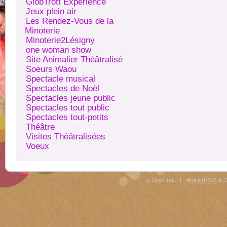
GlobTrott Expérience
Jeux plein air
Les Rendez-Vous de la
Minoterie
Minoterie2Lésigny
one woman show
Site Animalier Théâtralisé
Soeurs Waou
Spectacle musical
Spectacles de Noël
Spectacles jeune public
Spectacles tout public
Spectacles tout-petits
Théâtre
Visites Théâtralisées
Voeux
© GlobTrott.
Article(RSS)
&
C