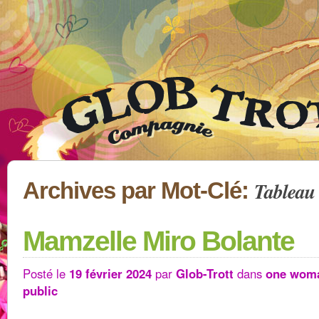
Tableau
Archives par Mot-Clé:
Mamzelle Miro Bolante
Posté le
19 février 2024
par
Glob-Trott
dans
one wom
public