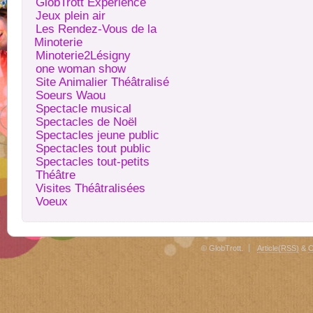
GlobTrott Expérience
Jeux plein air
Les Rendez-Vous de la
Minoterie
Minoterie2Lésigny
one woman show
Site Animalier Théâtralisé
Soeurs Waou
Spectacle musical
Spectacles de Noël
Spectacles jeune public
Spectacles tout public
Spectacles tout-petits
Théâtre
Visites Théâtralisées
Voeux
© GlobTrott.
Article(RSS)
&
C