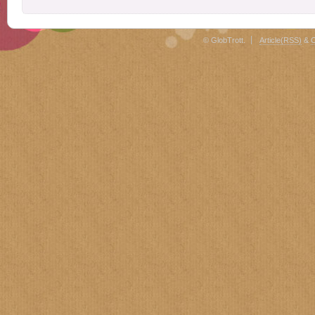
© GlobTrott.
Article(RSS)
&
C