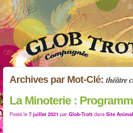
théâtre 
Archives par Mot-Clé:
La Minoterie : Programme
Posté le
7 juillet 2021
par
Glob-Trott
dans
Site Animal