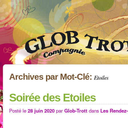
Archives par Mot-Clé:
Etoiles
Soirée des Etoiles
Posté le
28 juin 2020
par
Glob-Trott
dans
Les Rendez-