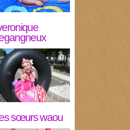
veronique
legangneux
les sœurs waou