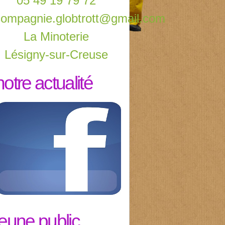
05 49 19 79 72
compagnie.globtrott@gmail.com
La Minoterie
Lésigny-sur-Creuse
notre actualité
jeune public