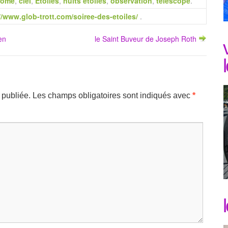
nome
,
ciel
,
Etoiles
,
nuits étoilés
,
observation
,
télescope
.
//www.glob-trott.com/soiree-des-etoiles/
.
en
le Saint Buveur de Joseph Roth
 publiée.
Les champs obligatoires sont indiqués avec
*