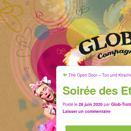
The Open Door – Ton und Kirsch
Soirée des Et
Posté le
28 juin 2020
par
Glob-Trot
Laisser un commentaire