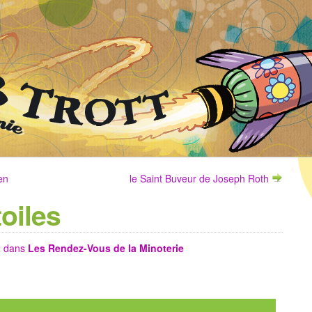
en
le Saint Buveur de Joseph Roth
oiles
t
dans
Les Rendez-Vous de la Minoterie