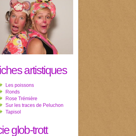
fiches artistiques
Les poissons
Ronds
Rose Trémière
Sur les traces de Peluchon
Tapisol
cie glob-trott