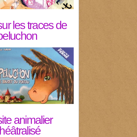
sur les traces de
peluchon
site animalier
théâtralisé