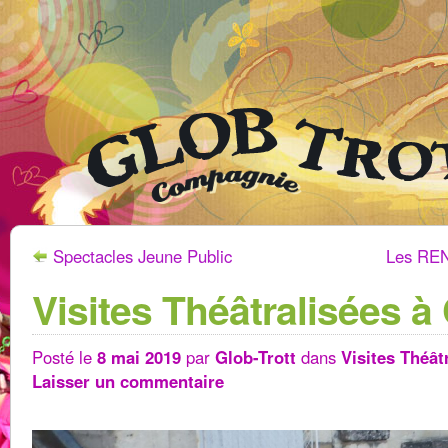
Spectacles Jeune Public
Les REN
Visites Théâtralisées à 
Posté le
8 mai 2019
par
Glob-Trott
dans
Visites Théât
Laisser un commentaire