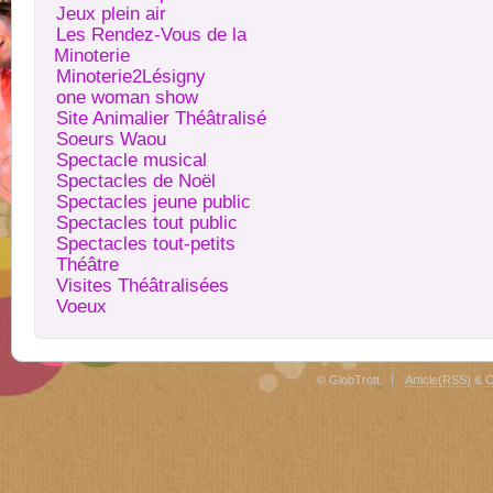
Jeux plein air
Les Rendez-Vous de la
Minoterie
Minoterie2Lésigny
one woman show
Site Animalier Théâtralisé
Soeurs Waou
Spectacle musical
Spectacles de Noël
Spectacles jeune public
Spectacles tout public
Spectacles tout-petits
Théâtre
Visites Théâtralisées
Voeux
© GlobTrott.
Article(RSS)
&
C