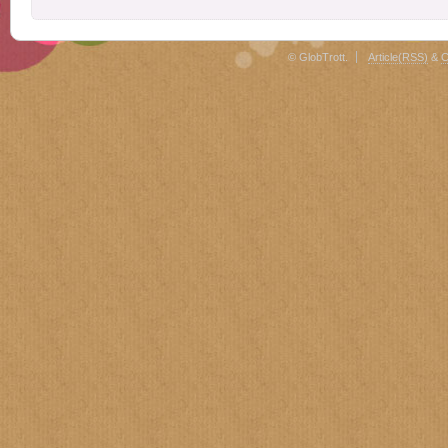
© GlobTrott.
Article(RSS)
&
C