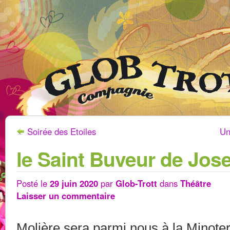
Soirée des Etoiles
Un
le Saint Buveur de Jos
Posté le
29 juin 2020
par
Glob-Trott
dans
Théâtre
Laisser un commentaire
Molière sera parmi nous à la Minoter